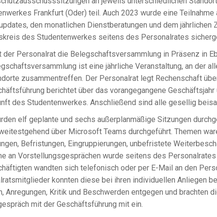
schutzausschusssitzungen an jeweils unterschiedlichen Standor
enwerkes Frankfurt (Oder) teil. Auch 2023 wurde eine Teilnahme
pdates, den monatlichen Dienstberatungen und dem jährlichen
skreis des Studentenwerkes seitens des Personalrates sicherge
t der Personalrat die Belegschaftsversammlung in Präsenz in E
gschaftsversammlung ist eine jährliche Veranstaltung, an der al
ndorte zusammentreffen. Der Personalrat legt Rechenschaft über
häftsführung berichtet über das vorangegangene Geschäftsjahr 
unft des Studentenwerkes. Anschließend sind alle gesellig bei
rden elf geplante und sechs außerplanmäßige Sitzungen durchge
weitestgehend über Microsoft Teams durchgeführt. Themen war
ungen, Befristungen, Eingruppierungen, unbefristete Weiterbesch
me an Vorstellungsgesprächen wurde seitens des Personalrates 
häftigten wandten sich telefonisch oder per E-Mail an den Perso
ratsmitglieder konnten diese bei ihren individuellen Anliegen b
n, Anregungen, Kritik und Beschwerden entgegen und brachten d
espräch mit der Geschäftsführung mit ein.