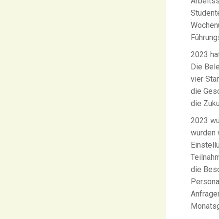
Arbeits
Student
Wochenu
Führung
2023 ha
Die Bele
vier Sta
die Gesc
die Zuk
2023 wu
wurden 
Einstell
Teilnah
die Besc
Personal
Anfrage
Monatsg