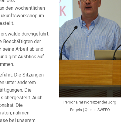
ten des
 an den wöchentlichen
 Zukunftsworkshop im
stellt.
berswalde durchgeführt.
le Beschäftigten der
 seine Arbeit ab und
und gibt Ausblick auf
sammen.
führt. Die Sitzungen
en unter anderem
äftigungen. Die
sichergestellt. Auch
Personalratsvorsitzender Jörg
nalrat. Die
Engels | Quelle: SWFFO
eraten, nahmen
iese bei unserem